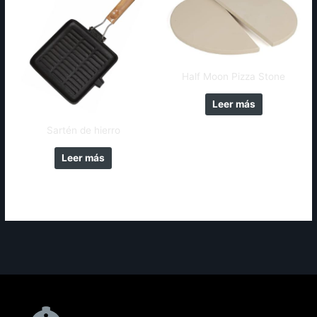
Half Moon Pizza Stone
Leer más
Sartén de hierro
Leer más