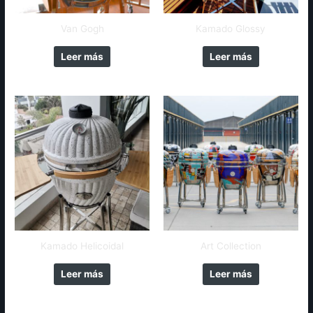
Van Gogh
Kamado Glossy
Leer más
Leer más
Kamado Helicoidal
Art Collection
Leer más
Leer más