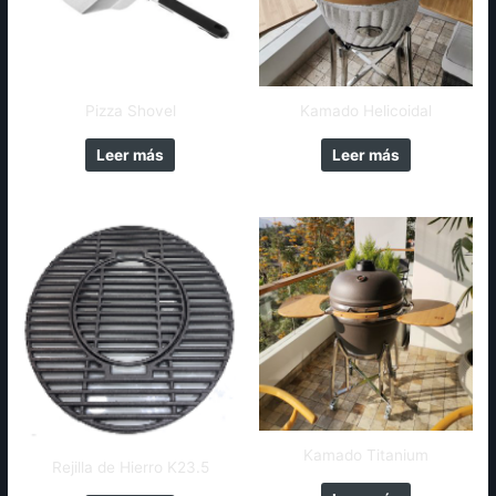
Pizza Shovel
Kamado Helicoidal
Leer más
Leer más
Kamado Titanium
Rejilla de Hierro K23.5