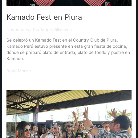
Kamado Fest en Piura
Novedades
/ Por
Maga Villalobos
Se celebró un Kamado Fest en el Country Club de Piura.
Kamado Perú estuvo presente en esta gran fiesta de cocina,
dónde se preparó plato de entrada, plato de fondo y postre en
Kamado.
Read More »
¡Kamado
Fest
en
Bolivia!