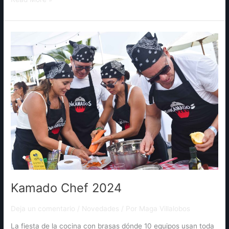
Kamado
Chef
2024
Kamado Chef 2024
Deja un comentario
/
Novedades
/ Por
Maga Villalobos
La fiesta de la cocina con brasas dónde 10 equipos usan toda