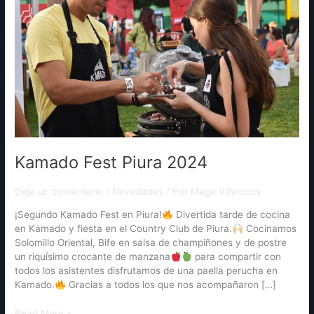
Kamado Fest Piura 2024
Deja un comentario
/
Novedades
/ Por
Maga Villalobos
¡Segundo Kamado Fest en Piura!
Divertida tarde de cocina
en Kamado y fiesta en el Country Club de Piura.
Cocinamos
Solomillo Oriental, Bife en salsa de champiñones y de postre
un riquísimo crocante de manzana
para compartir con
todos los asistentes disfrutamos de una paella perucha en
Kamado.
Gracias a todos los que nos acompañaron […]
Read More »