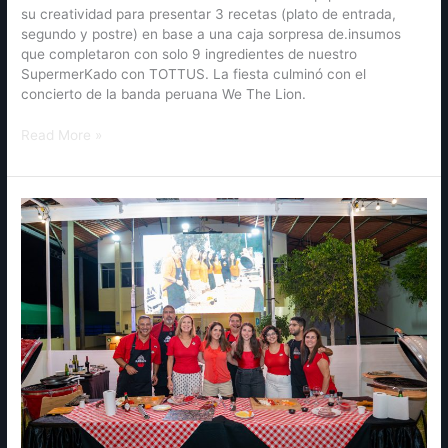
su creatividad para presentar 3 recetas (plato de entrada,
segundo y postre) en base a una caja sorpresa de.insumos
que completaron con solo 9 ingredientes de nuestro
SupermerKado con TOTTUS. La fiesta culminó con el
concierto de la banda peruana We The Lion.
Read More »
Kamado
Fest
en
Piura