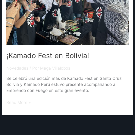
¡Kamado Fest en Bolivia!
Novedades
/ Por
Maga Villalobos
Se celebró una edición más de Kamado Fest en Santa Cruz,
Bolivia y Kamado Perú estuvo presente acompañando a
Emprendo con Fuego en este gran evento.
Read More »